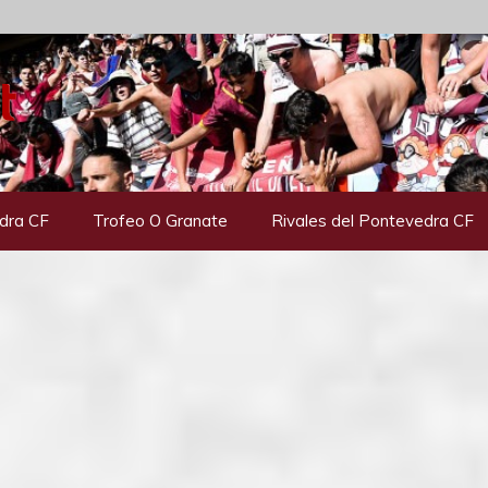
dra CF
Trofeo O Granate
Rivales del Pontevedra CF