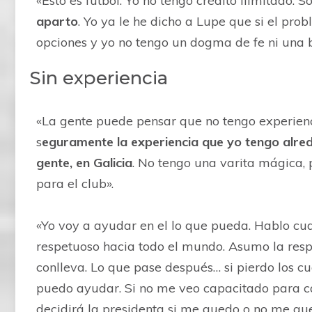
«Esto es fútbol. Yo no tengo crédito ilimitado.
aparto
. Yo ya le he dicho a Lupe que si el pro
opciones y yo no tengo un dogma de fe ni una bo
Sin experiencia
«La gente puede pensar que no tengo experienc
s
eguramente la experiencia que yo tengo alred
gente, en Galicia
. No tengo una varita mágica, 
para el club».
«Yo voy a ayudar en el lo que pueda. Hablo cu
respetuoso hacia todo el mundo. Asumo la resp
conlleva. Lo que pase después… si pierdo los c
puedo ayudar. Si no me veo capacitado para ca
decidirá la presidenta si me quedo o no me qu