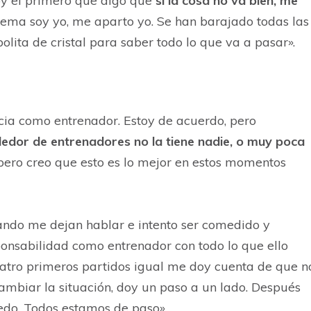
 Soy el primero que digo que
si la cosa no va bien, me
blema soy yo, me aparto yo. Se han barajado todas las
lita de cristal para saber todo lo que va a pasar».
ia como entrenador. Estoy de acuerdo, pero
edor de entrenadores no la tiene nadie, o muy poca
pero creo que esto es lo mejor en estos momentos
ando me dejan hablar e intento ser comedido y
onsabilidad como entrenador con todo lo que ello
uatro primeros partidos igual me doy cuenta de que n
mbiar la situación, doy un paso a un lado. Después
edo. Todos estamos de paso».