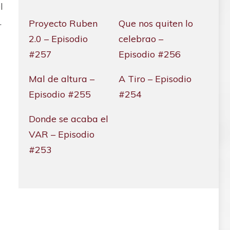
l
.
Proyecto Ruben
Que nos quiten lo
2.0 – Episodio
celebrao –
#257
Episodio #256
Mal de altura –
A Tiro – Episodio
Episodio #255
#254
Donde se acaba el
VAR – Episodio
#253