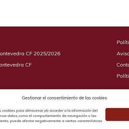
Polít
 Pontevedra CF 2025/2026
Avis
Pontevedra CF
Cont
Polít
Gestionar el consentimiento de las cookies
PontevedraCF.Net
no tiene ninguna afiliación con el Pontevedra CF SA
s cookies para almacenar y/o acceder a la información del
ocesar datos como el comportamiento de navegación o las
imiento, puede afectar negativamente a ciertas características
tevedra CF
·
Equipación Pontevedra CF
·
Plantilla Pontevedra CF
·
Rivales