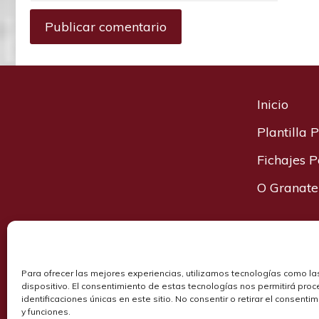
Inicio
Plantilla
Fichajes 
O Granate
Para ofrecer las mejores experiencias, utilizamos tecnologías como la
dispositivo. El consentimiento de estas tecnologías nos permitirá pr
identificaciones únicas en este sitio. No consentir o retirar el consent
Camisetas Pon
y funciones.