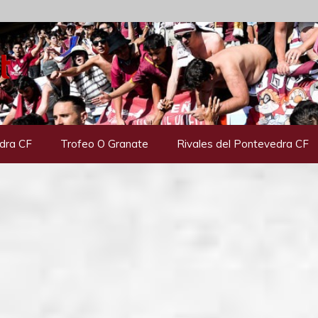
dra CF
Trofeo O Granate
Rivales del Pontevedra CF