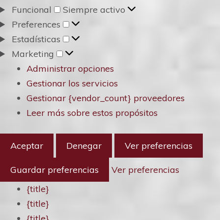
Funcional
Funcional
Siempre activo
Preferences
Preferences
Estadísticas
Estadísticas
Marketing
Marketing
Administrar opciones
Gestionar los servicios
Gestionar {vendor_count} proveedores
Leer más sobre estos propósitos
Aceptar
Denegar
Ver preferencias
Guardar preferencias
Ver preferencias
{title}
{title}
{title}