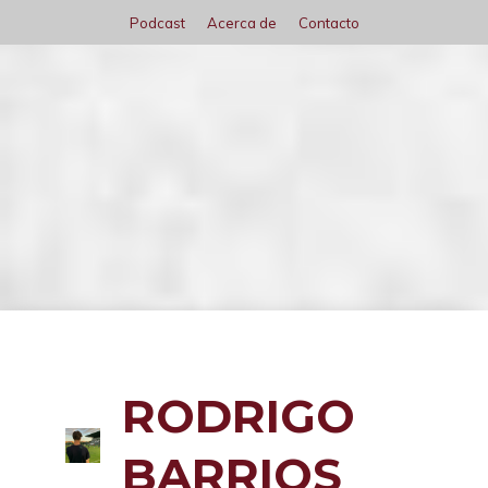
Saltar
Podcast
Acerca de
Contacto
al
contenido
Menú
RODRIGO
BARRIOS