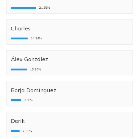
21.51%
Charles
14.34%
Álex González
13.96%
Borja Domínguez
8.68%
Derik
7.55%