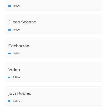
3.02%
Diego Seoane
3.02%
Cacharrón
3.02%
Valen
2.26%
Javi Robles
2.26%