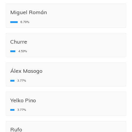
Miguel Román
6.79%
Churre
4.53%
Álex Masogo
3.77%
Yelko Pino
3.77%
Rufo