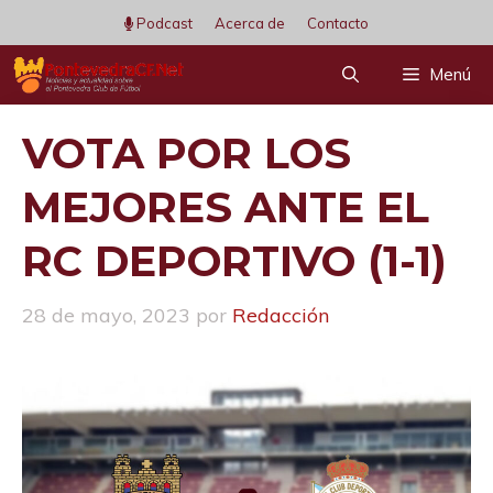
Saltar
Podcast
Acerca de
Contacto
al
Menú
contenido
VOTA POR LOS
MEJORES ANTE EL
RC DEPORTIVO (1-1)
28 de mayo, 2023
por
Redacción