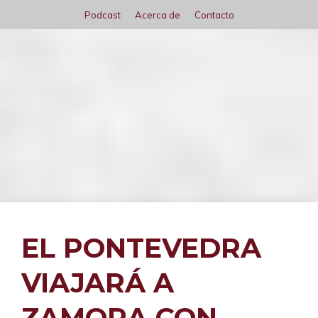
Saltar
Podcast
Acerca de
Contacto
al
contenido
Menú
EL PONTEVEDRA
VIAJARÁ A
ZAMORA CON