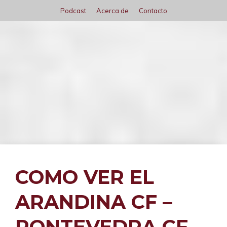
Saltar
Podcast
Acerca de
Contacto
al
contenido
Menú
COMO VER EL
ARANDINA CF –
PONTEVEDRA CF