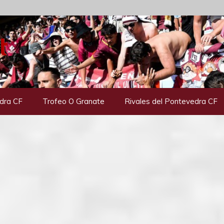
dra CF
Trofeo O Granate
Rivales del Pontevedra CF