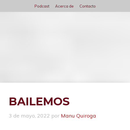
Saltar
Podcast
Acerca de
Contacto
al
contenido
Menú
BAILEMOS
3 de mayo, 2022
por
Manu Quiroga