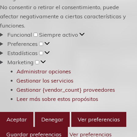
No consentir o retirar el consentimiento, puede
afectar negativamente a ciertas características y
funciones.
Funcional
Funcional
Siempre activo
Preferences
Preferences
Estadísticas
Estadísticas
Marketing
Marketing
Administrar opciones
Gestionar los servicios
Gestionar {vendor_count} proveedores
Leer más sobre estos propósitos
Aceptar
Denegar
Ver preferencias
Guardar preferencias
Ver preferencias