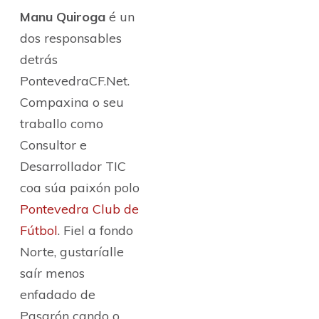
Manu Quiroga
é un
dos responsables
detrás
PontevedraCF.Net.
Compaxina o seu
traballo como
Consultor e
Desarrollador TIC
coa súa paixón polo
Pontevedra Club de
Fútbol
. Fiel a fondo
Norte, gustaríalle
saír menos
enfadado de
Pasarón cando o