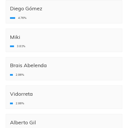
Diego Gómez
4.76%
Miki
3.81%
Brais Abelenda
2.86%
Vidorreta
2.86%
Alberto Gil