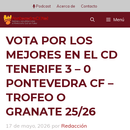
Saltar
Podcast
Acerca de
Contacto
al
Menú
contenido
VOTA POR LOS
MEJORES EN EL CD
TENERIFE 3 – 0
PONTEVEDRA CF –
TROFEO O
GRANATE 25/26
17 de mayo, 2026
por
Redacción