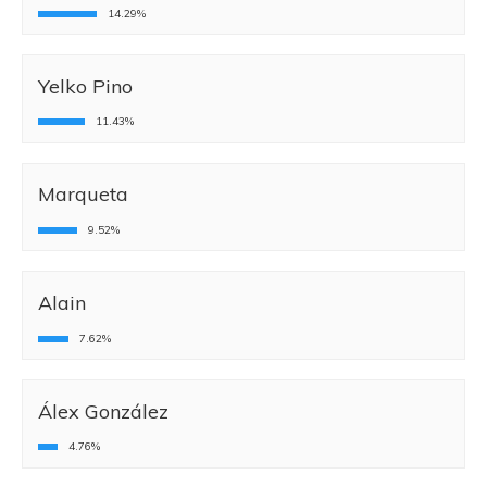
14.29%
Yelko Pino
11.43%
Marqueta
9.52%
Alain
7.62%
Álex González
4.76%