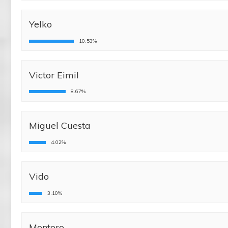
Yelko
10.53%
Victor Eimil
8.67%
Miguel Cuesta
4.02%
Vido
3.10%
Montoro