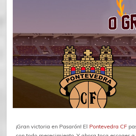
¡Gran victoria en Pasarón! El
Pontevedra CF
pas
con todo merecimiento. Y ahora toca escoger a 