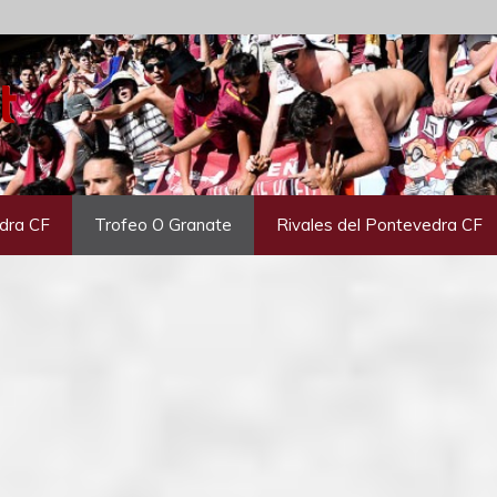
dra CF
Trofeo O Granate
Rivales del Pontevedra CF