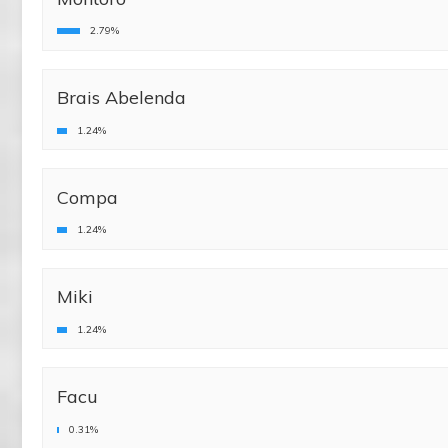
2.79%
Brais Abelenda
1.24%
Compa
1.24%
Miki
1.24%
Facu
0.31%