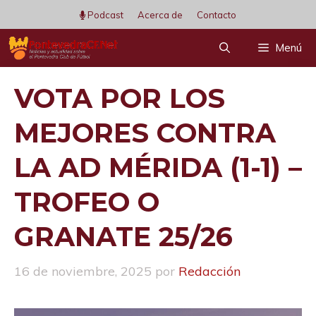
Saltar
Podcast
Acerca de
Contacto
al
Menú
contenido
VOTA POR LOS
MEJORES CONTRA
LA AD MÉRIDA (1-1) –
TROFEO O
GRANATE 25/26
16 de noviembre, 2025
por
Redacción