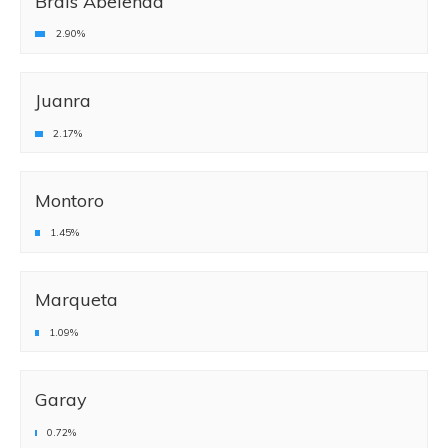
Brais Abelenda
2.90%
Juanra
2.17%
Montoro
1.45%
Marqueta
1.09%
Garay
0.72%