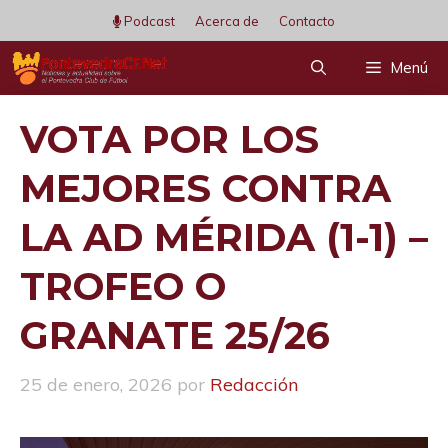
Saltar
Podcast
Acerca de
Contacto
al
Menú
contenido
VOTA POR LOS
MEJORES CONTRA
LA AD MÉRIDA (1-1) –
TROFEO O
GRANATE 25/26
25 de enero, 2026
por
Redacción