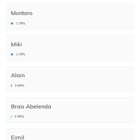
Montoro
1.78%
Miki
1.78%
Alain
0.89%
Brais Abelenda
0.59%
Eimil