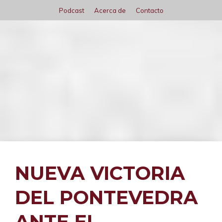
Saltar
Podcast
Acerca de
Contacto
al
contenido
Menú
NUEVA VICTORIA
DEL PONTEVEDRA
ANTE EL