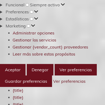
Funcional
Funcional
Siempre activo
Preferences
Preferences
Estadísticas
Estadísticas
Marketing
Marketing
Administrar opciones
Gestionar los servicios
Gestionar {vendor_count} proveedores
Leer más sobre estos propósitos
Aceptar
Denegar
Ver preferencias
Guardar preferencias
Ver preferencias
{title}
{title}
{title}