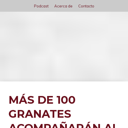
Saltar
Podcast
Acerca de
Contacto
al
contenido
Menú
MÁS DE 100
GRANATES
ACOMPAÑARÁN AL