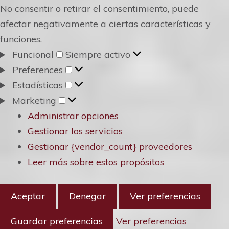
No consentir o retirar el consentimiento, puede
afectar negativamente a ciertas características y
funciones.
Funcional
Funcional
Siempre activo
Preferences
Preferences
Estadísticas
Estadísticas
Marketing
Marketing
Administrar opciones
Gestionar los servicios
Gestionar {vendor_count} proveedores
Leer más sobre estos propósitos
Aceptar
Denegar
Ver preferencias
Guardar preferencias
Ver preferencias