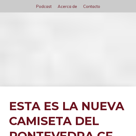
Saltar
Podcast
Acerca de
Contacto
al
contenido
Menú
ESTA ES LA NUEVA
CAMISETA DEL
PONTEVEDRA CF