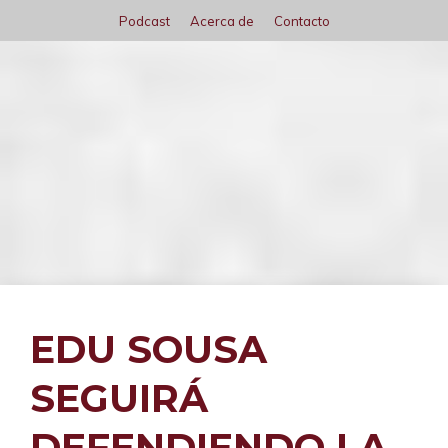
Saltar
Podcast
Acerca de
Contacto
al
contenido
Menú
EDU SOUSA
SEGUIRÁ
DEFENDIENDO LA