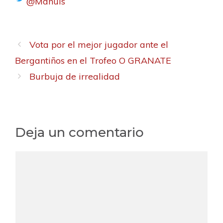
@Manuls
Vota por el mejor jugador ante el
Bergantiños en el Trofeo O GRANATE
Burbuja de irrealidad
Deja un comentario
C
o
m
e
n