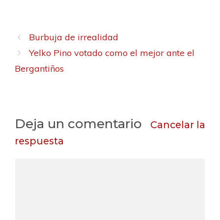
Burbuja de irrealidad
Yelko Pino votado como el mejor ante el
Bergantiños
Deja un comentario
Cancelar la
respuesta
C
o
m
e