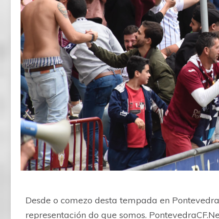
Desde o comezo desta tempada en Pontevedra
representación do que somos. PontevedraCF.Ne