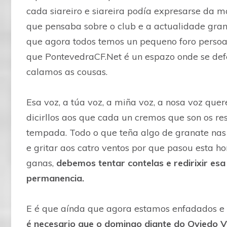
cada siareiro e siareira podía expresarse da ma
que pensaba sobre o club e a actualidade gran
que agora todos temos un pequeno foro persoal
que PontevedraCF.Net é un espazo onde se defe
calamos as cousas.
Esa voz, a túa voz, a miña voz, a nosa voz que
dicirllos aos que cada un cremos que son os res
tempada. Todo o que teña algo de granate nas 
e gritar aos catro ventos por que pasou esta h
ganas,
debemos tentar contelas e redirixir esa
permanencia.
E é que aínda que agora estamos enfadados e só
é necesario que o domingo diante do Oviedo 