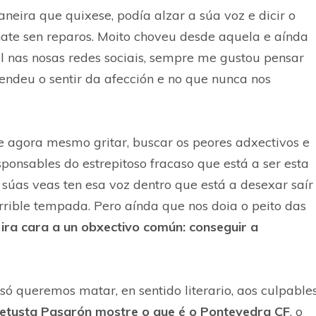
neira que quixese, podía alzar a súa voz e dicir o
ate sen reparos. Moito choveu desde aquela e aínda
 nas nosas redes sociais, sempre me gustou pensar
ndeu o sentir da afección e no que nunca nos
re agora mesmo gritar, buscar os peores adxectivos e
ponsables do estrepitoso fracaso que está a ser esta
súas veas ten esa voz dentro que está a desexar saír
orrible tempada. Pero aínda que nos doia o peito das
 ira cara a un obxectivo común: conseguir a
 queremos matar, en sentido literario, aos culpables
Vetusta Pasarón mostre o que é o Pontevedra CF
, o