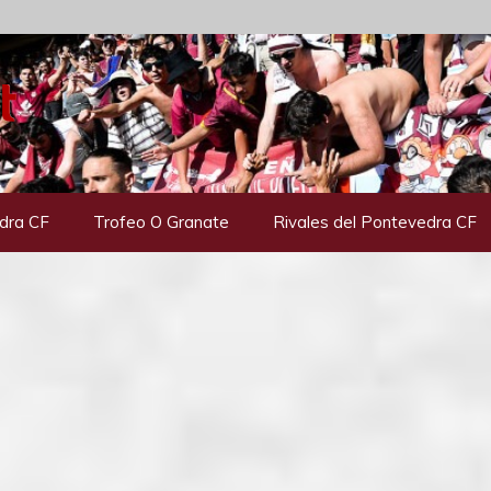
dra CF
Trofeo O Granate
Rivales del Pontevedra CF