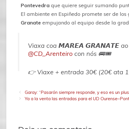
Pontevedra
que quiere seguir sumando punto
El ambiente en Espiñedo promete ser de los 
Granate
empujando al equipo desde la grad
Viaxa coa 𝙈𝘼𝙍𝙀𝘼 𝙂𝙍𝘼𝙉𝘼𝙏𝙀 a
@CD_Arenteiro
con nós 🚌🎟️
👉 Viaxe + entrada 30€ (20€ ata 1
👉 Reserva e pago en efectivo ata 
Pasarón
#PrimeraFederacion
|
#Ve
Garay: “Pasarón siempre responde, y eso es un plu
Ya a la venta las entradas para el UD Ourense–Pon
pic.twitter.com/FjoAcquXxn
— Pontevedra CF 🦴 (@Pontevedr