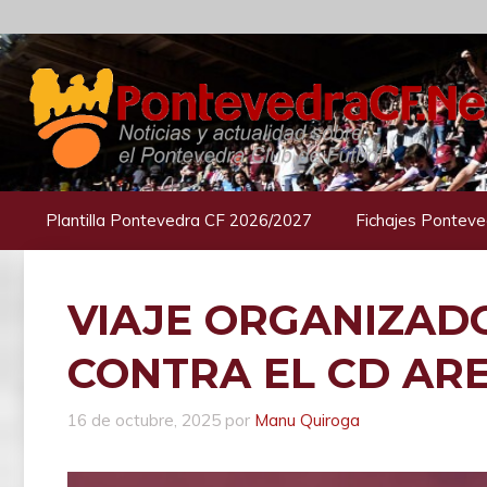
Saltar
al
contenido
Plantilla Pontevedra CF 2026/2027
Fichajes Ponteve
VIAJE ORGANIZAD
CONTRA EL CD AR
16 de octubre, 2025
por
Manu Quiroga