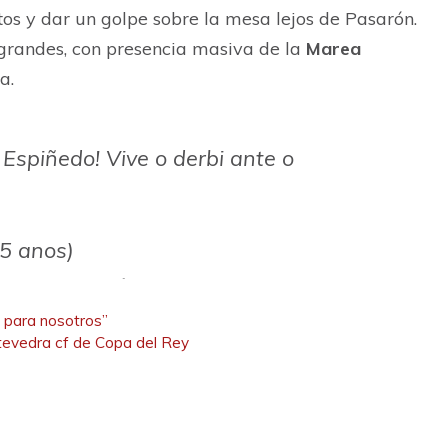
s y dar un golpe sobre la mesa lejos de Pasarón.
grandes, con presencia masiva de la
Marea
a.
o Espiñedo! Vive o derbi ante o
5 anos)
o xoves 23 ás 19:00 nas oficinas de
rsusELearning
s para nosotros”
tevedra cf de Copa del Rey
aCFSAD)
October 15, 2025