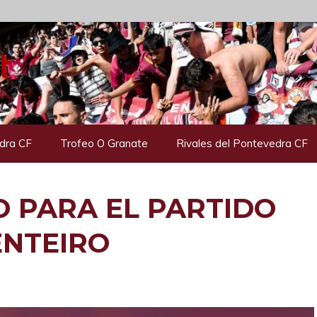
dra CF
Trofeo O Granate
Rivales del Pontevedra CF
O PARA EL PARTIDO
ENTEIRO