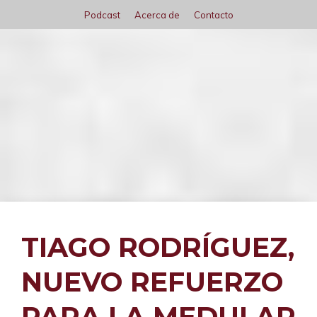
Saltar
Podcast
Acerca de
Contacto
al
contenido
Menú
TIAGO RODRÍGUEZ,
NUEVO REFUERZO
PARA LA MEDULAR