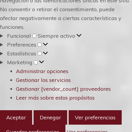
navegación o las identificaciones únicas en este sitio.
No consentir o retirar el consentimiento, puede
afectar negativamente a ciertas características y
funciones.
Funcional
Funcional
Siempre activo
Preferences
Preferences
Estadísticas
Estadísticas
Marketing
Marketing
Administrar opciones
Gestionar los servicios
Gestionar {vendor_count} proveedores
Leer más sobre estos propósitos
Aceptar
Denegar
Ver preferencias
Guardar preferencias
Ver preferencias