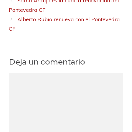
Samu Araújo es la cuarta renovación del
Pontevedra CF
Alberto Rubio renueva con el Pontevedra
CF
Deja un comentario
C
o
m
e
n
t
a