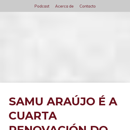
Saltar
Podcast
Acerca de
Contacto
al
contenido
Menú
SAMU ARAÚJO É A
CUARTA
RENOVACIÓN DO