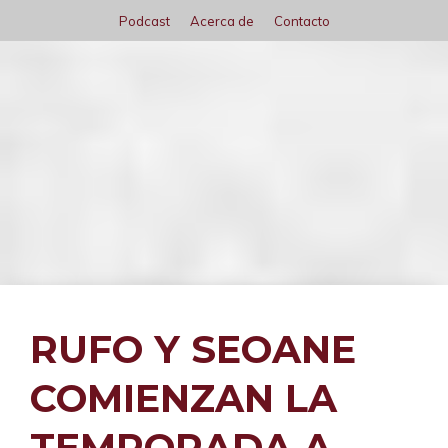
Saltar
Podcast
Acerca de
Contacto
al
contenido
Menú
RUFO Y SEOANE
COMIENZAN LA
TEMPORADA A