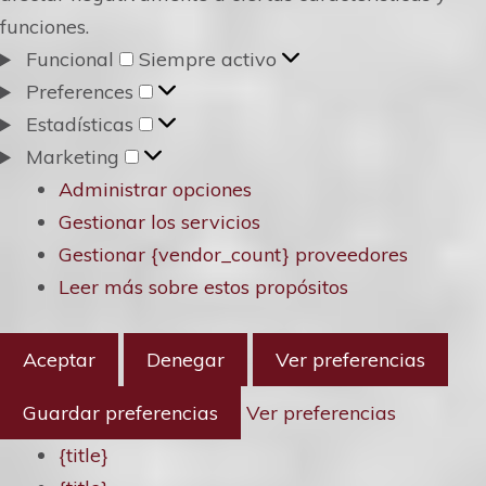
funciones.
Funcional
Funcional
Siempre activo
Preferences
Preferences
Estadísticas
Estadísticas
Marketing
Marketing
Administrar opciones
Gestionar los servicios
Gestionar {vendor_count} proveedores
Leer más sobre estos propósitos
Aceptar
Denegar
Ver preferencias
Guardar preferencias
Ver preferencias
{title}