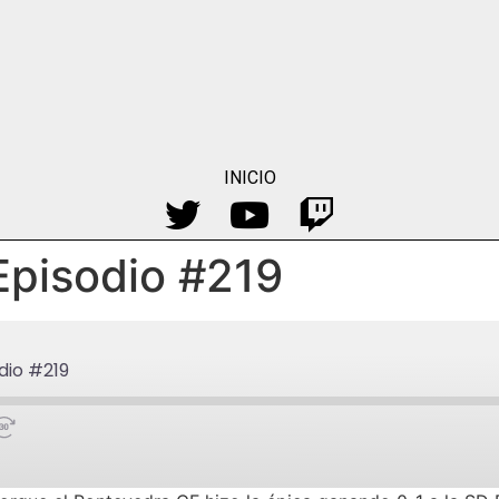
INICIO
 Episodio #219
dio #219