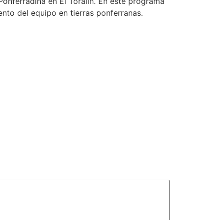
onferradina en El Toralín. En este programa
ento del equipo en tierras ponferranas.
iVoox