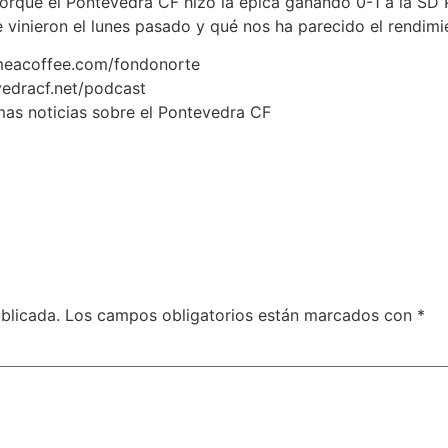
rque el Pontevedra CF hizo la épica ganando 0-1 a la SD P
 vinieron el lunes pasado y qué nos ha parecido el rendimi
Spotify
ymeacoffee.com/fondonorte
vedracf.net/podcast
timas noticias sobre el Pontevedra CF
blicada.
Los campos obligatorios están marcados con
*