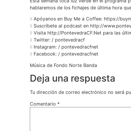
Esta semana toca luz verde en el programa po
hablaremos de los fichajes de última hora que
Apple Podcasts
:: Apóyanos en Buy Me a Coffee: https://bu
RSS FEED
:: Suscríbete al podcast en http://www.ponte
️:: Visita http://PontevedraCF.Net para las úl
️:: ️️Twitter: / pontevedracf
️:: Instagram: / pontevedracfnet
️:: ️️Facebook: / pontevedracfnet
Música de Fondo Norte Banda
Deja una respuesta
Tu dirección de correo electrónico no será pu
Comentario
*