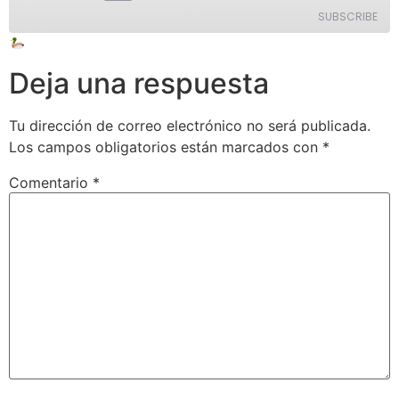
SUBSCRIBE
Apple Podcasts
Spotify
Deja una respuesta
iVoox
Tu dirección de correo electrónico no será publicada.
RSS FEED
Los campos obligatorios están marcados con
*
Comentario
*