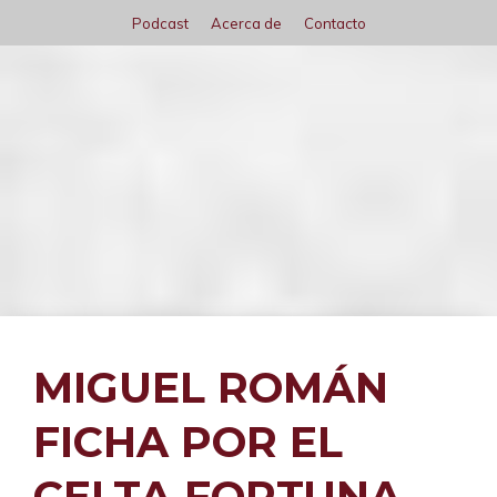
Saltar
Podcast
Acerca de
Contacto
al
contenido
Menú
MIGUEL ROMÁN
FICHA POR EL
CELTA FORTUNA