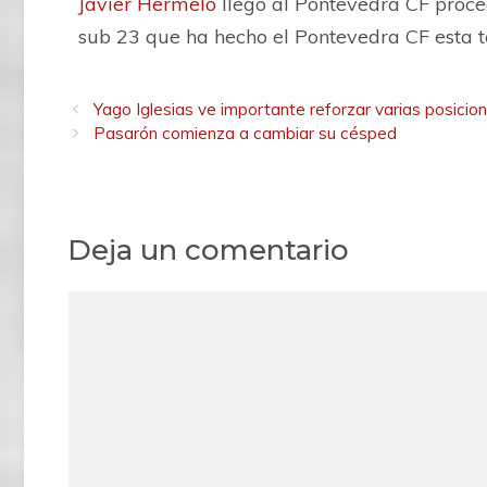
Javier Hermelo
llegó al Pontevedra CF proced
sub 23 que ha hecho el Pontevedra CF esta
Yago Iglesias ve importante reforzar varias posicione
Pasarón comienza a cambiar su césped
Deja un comentario
C
o
m
e
n
t