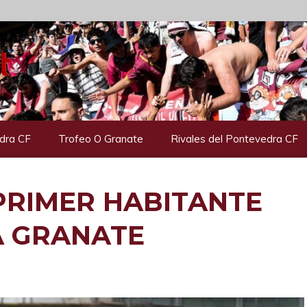
dra CF
Trofeo O Granate
Rivales del Pontevedra CF
PRIMER HABITANTE
A GRANATE