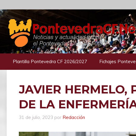
Saltar
al
contenido
Plantilla Pontevedra CF 2026/2027
Fichajes Ponteve
JAVIER HERMELO, 
DE LA ENFERMERÍ
31 de julio, 2023
por
Redacción