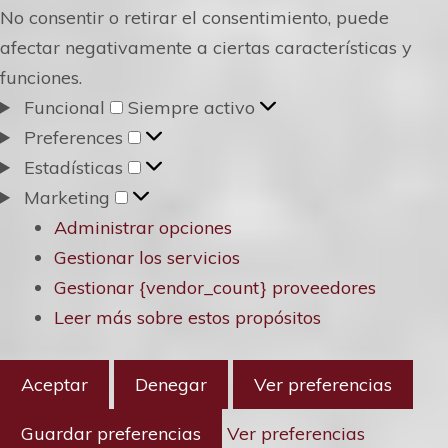
No consentir o retirar el consentimiento, puede
afectar negativamente a ciertas características y
funciones.
Funcional
Funcional
Siempre activo
Preferences
Preferences
Estadísticas
Estadísticas
Marketing
Marketing
Administrar opciones
Gestionar los servicios
Gestionar {vendor_count} proveedores
Leer más sobre estos propósitos
Aceptar
Denegar
Ver preferencias
Guardar preferencias
Ver preferencias