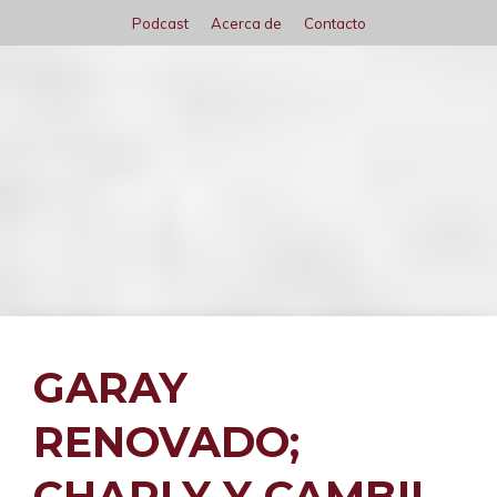
Saltar
Podcast
Acerca de
Contacto
al
contenido
Menú
GARAY
RENOVADO;
CHARLY Y CAMBIL