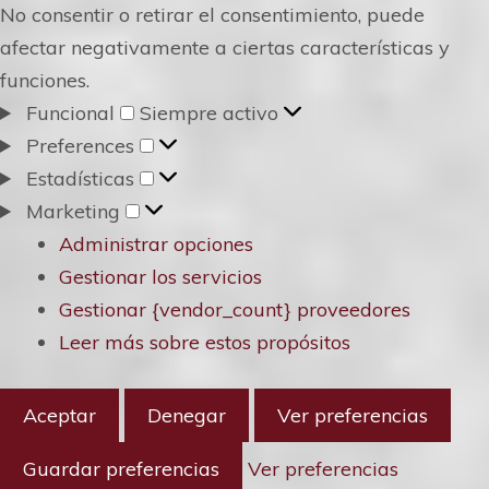
No consentir o retirar el consentimiento, puede
afectar negativamente a ciertas características y
funciones.
Funcional
Funcional
Siempre activo
Preferences
Preferences
Estadísticas
Estadísticas
Marketing
Marketing
Administrar opciones
Gestionar los servicios
Gestionar {vendor_count} proveedores
Leer más sobre estos propósitos
Aceptar
Denegar
Ver preferencias
Guardar preferencias
Ver preferencias