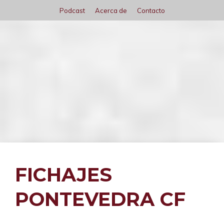
Saltar
Podcast
Acerca de
Contacto
al
contenido
Menú
FICHAJES
PONTEVEDRA CF