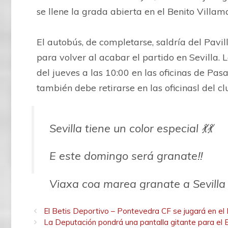
se llene la grada abierta en el Benito Villama
El autobús, de completarse, saldría del Pavi
para volver al acabar el partido en Sevilla.
del jueves a las 10:00 en las oficinas de Pasa
también debe retirarse en las oficinasl del c
Sevilla tiene un color especial 💃💃
E este domingo será granate‼️
Viaxa coa marea granate a Sevilla
Prezo: 65€ (inclúe bus de ida e vol
El Betis Deportivo – Pontevedra CF se jugará en el 
La Deputación pondrá una pantalla gitante para el