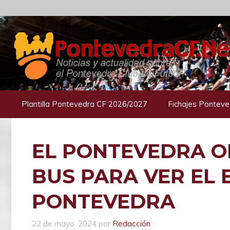
Saltar
al
contenido
Plantilla Pontevedra CF 2026/2027
Fichajes Ponteve
EL PONTEVEDRA O
BUS PARA VER EL B
PONTEVEDRA
22 de mayo, 2024
por
Redacción