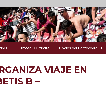
dra CF
Trofeo O Granate
Rivales del Pontevedra CF
RGANIZA VIAJE EN
ETIS B –