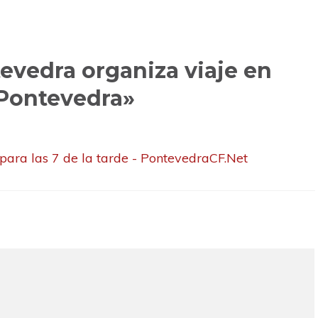
a o xoves ás 10:00 (efectivo)
evedra organiza viaje en
– Pontevedra»
aCFSAD)
May 21, 2024
 para las 7 de la tarde - PontevedraCF.Net