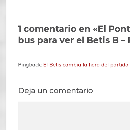
Mínimo 50 plazas cubertas
Reserva nas oficinas de Pasarón at
1 comentario en «El Pont
pic.twitter.com/WzfJ242Sah
bus para ver el Betis B 
— Pontevedra CF 🦴 (@Pontevedr
Pingback:
El Betis cambia la hora del partido
Deja un comentario
C
o
m