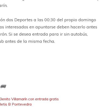
rín.
llón dos Deportes a las 00:30 del propio domingo
 Los interesados en apuntarse deben hacerlo antes
rón. Si se desea entrada para ir sin autobús,
lub antes de la misma fecha.
 🚌
ta e entrada gratuita)
Benito Villamarín con entrada gratis
 Betis B Pontevedra