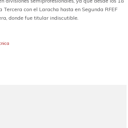
n divisiones semiprofesionales, ya que desde los 18
la Tercera con el Laracha hasta en Segunda RFEF
, donde fue titular indiscutible.
cnica