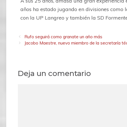
A sus 25 años, amasa una gran experiencia e
años ha estado jugando en divisiones como 
con la UP Langreo y también la SD Formentera
Rufo seguirá como granate un año más
Jacobo Maestre, nuevo miembro de la secretaría té
Deja un comentario
C
o
m
e
n