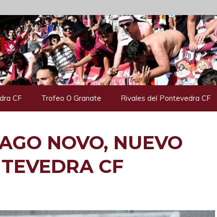
dra CF
Trofeo O Granate
Rivales del Pontevedra CF
IAGO NOVO, NUEVO
TEVEDRA CF