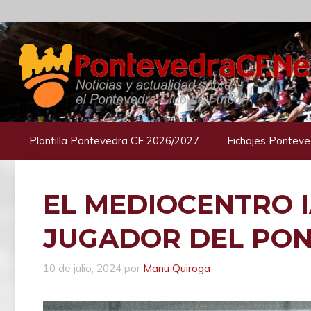
Saltar
al
contenido
Plantilla Pontevedra CF 2026/2027
Fichajes Ponteve
EL MEDIOCENTRO 
JUGADOR DEL PON
10 de julio, 2024
por
Manu Quiroga