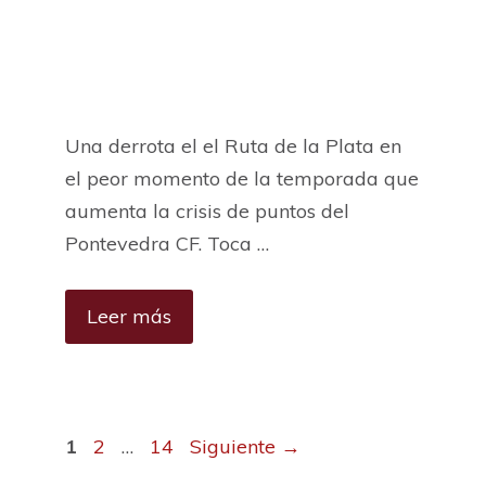
Una derrota el el Ruta de la Plata en
el peor momento de la temporada que
aumenta la crisis de puntos del
Pontevedra CF. Toca …
Leer más
P
P
P
1
2
…
14
Siguiente
→
á
á
á