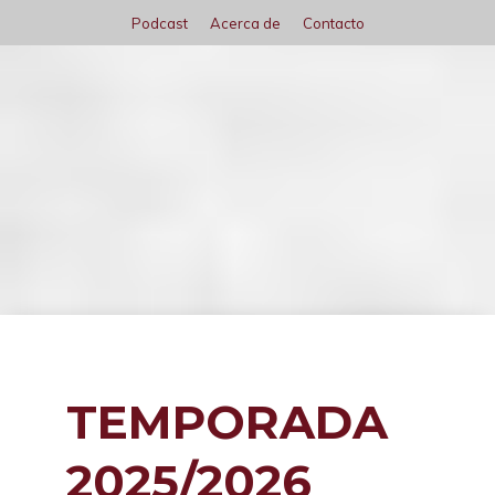
Saltar
Podcast
Acerca de
Contacto
al
contenido
Menú
TEMPORADA
2025/2026