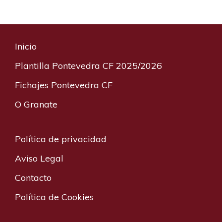
g
g
g
i
i
i
n
n
n
Inicio
a
a
a
Plantilla Pontevedra CF 2025/2026
Fichajes Pontevedra CF
O Granate
Política de privacidad
Aviso Legal
Contacto
Política de Cookies