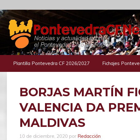
Saltar
al
contenido
Plantilla Pontevedra CF 2026/2027
Fichajes Ponteve
BORJAS MARTÍN F
VALENCIA DA PRE
MALDIVAS
10 de diciembre, 2020
por
Redacción