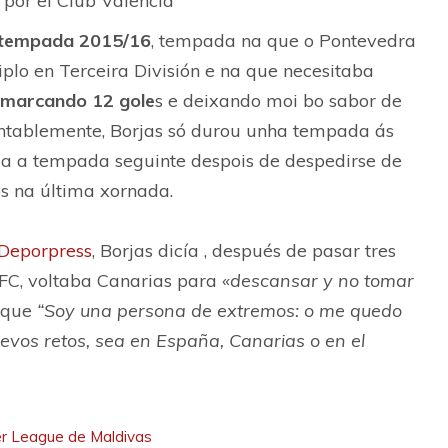
 por el Club Valencia
smarting)
December 10, 2020
tempada 2015/16
, tempada na que o Pontevedra
plo en Terceira División e na que necesitaba
marcando 12 gole
s e deixando moi bo sabor de
ntablemente, Borjas só durou unha tempada ás
ia a tempada seguinte despois de despedirse de
s na última xornada.
 Deporpress
, Borjas dicía , después de pasar tres
FC, voltaba Canarias para
«descansar y no tomar
 que
“Soy una persona de extremos: o me quedo
uevos retos, sea en España, Canarias o en el
ier League de Maldivas