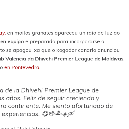
ay,
en moitos granates apareceu un raio de luz ao
sen equipo
e preparado para incorporarse a
onto se apagou, xa que o xogador canario anunciou
ub Valencia da Dhivehi Premier League de Maldivas
.
do
en Pontevedra
.
ia de la Dhivehi Premier League de
s años. Feliz de seguir creciendo y
tro continente. Me siento afortunado de
 experiencias. 😋🖖🏝☀️🛶