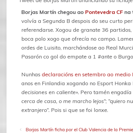
Tweet de Borjas Martín anunciando su fichaje
— Borjas Martín González (@borja
Borjas Martín chegou ao
Pontevedra CF
na 
volvía a Segunda B despois do seu curto peri
referendarse. Xogou de granate 36 partidos,
boca polo xogo que ofrecía no campo. Lame
ordes de Luisito, marchándose ao Real Murc
Pasarón co gol do empate a 1 #ante o Burgo
Nunhas
declaracións en setembro ao medio
anos en Finlandia xogando no Esport Honka 
decisiones en caliente».
Pero tamén engadía
cerca de casa, o me marcho lejos”
;
“quiero n
extranjero”.
Pois si que se foi lonxe.
Borjas Martín ficha por el Club Valencia de la Prem