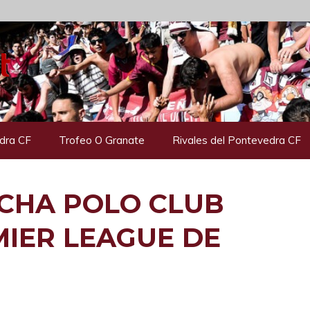
dra CF
Trofeo O Granate
Rivales del Pontevedra CF
ICHA POLO CLUB
MIER LEAGUE DE