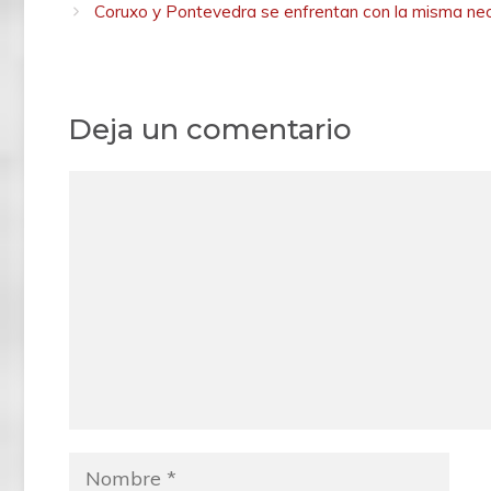
Coruxo y Pontevedra se enfrentan con la misma ne
Deja un comentario
C
o
m
e
n
t
a
r
i
N
o