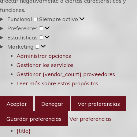
afectar negativamente a ciertas características y
funciones.
Funcional
Funcional
Siempre activo
Preferences
Preferences
Estadísticas
Estadísticas
Marketing
Marketing
Administrar opciones
Gestionar los servicios
Gestionar {vendor_count} proveedores
Leer más sobre estos propósitos
Aceptar
Denegar
Ver preferencias
Guardar preferencias
Ver preferencias
{title}