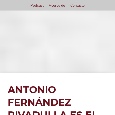
Saltar
Podcast
Acerca de
Contacto
al
contenido
Menú
ANTONIO
FERNÁNDEZ
RIVADULLA ES EL