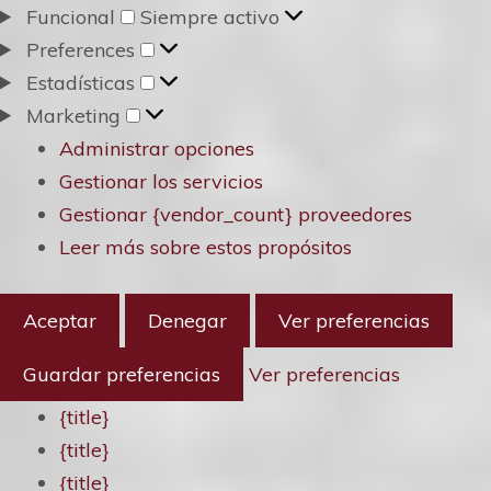
Funcional
Funcional
Siempre activo
Preferences
Preferences
Estadísticas
Estadísticas
Marketing
Marketing
Administrar opciones
Gestionar los servicios
Gestionar {vendor_count} proveedores
Leer más sobre estos propósitos
Aceptar
Denegar
Ver preferencias
Guardar preferencias
Ver preferencias
{title}
{title}
{title}