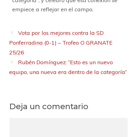
categoría”
, y celebró que esa conexión se
empiece a reflejar en el campo.
Vota por los mejores contra la SD
Ponferradina (0-1) – Trofeo O GRANATE
25/26
Rubén Domínguez: “Esto es un nuevo
equipo, una nueva era dentro de la categoría”
Deja un comentario
C
o