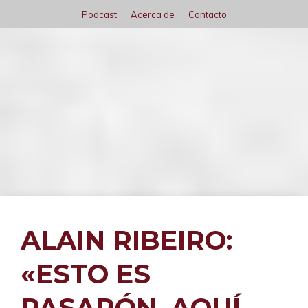
Saltar
Podcast
Acerca de
Contacto
al
contenido
Menú
ALAIN RIBEIRO:
«ESTO ES
PASARÓN. AQUÍ